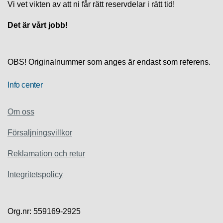
S
Vi vet vikten av att ni får rätt reservdelar i rätt tid!
K
S
Det är vårt jobb!
U
P
P
O
OBS! Originalnummer som anges är endast som referens.
R
T
Info center
D
Om oss
I
A
G
Försaljningsvillkor
N
O
Reklamation och retur
S
T
Integritetspolicy
I
K
Org.nr: 559169-2925
K
A