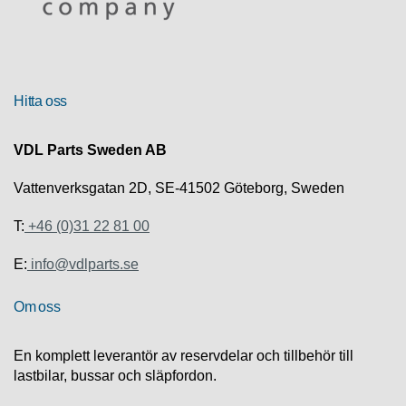
R
U
T
Hitta oss
F
Ö
R
VDL Parts Sweden AB
S
Ä
Vattenverksgatan 2D, SE-41502 Göteborg, Sweden
L
J
N
T:
+46 (0)31 22 81 00
I
N
E:
info@vdlparts.se
G
Om oss
T
E
En komplett leverantör av reservdelar och tillbehör till
K
N
lastbilar, bussar och släpfordon.
I