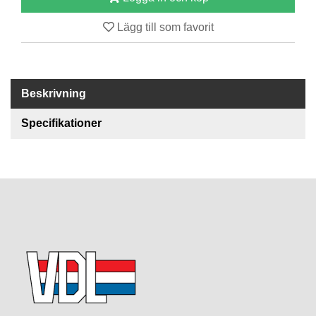
Lägg till som favorit
R
E
S
E
R
Beskrivning
V
D
Specifikationer
E
L
A
R
T
I
L
L
B
E
H
Ö