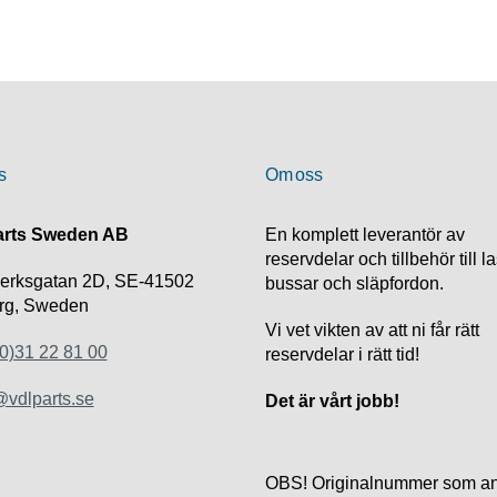
s
Om oss
rts Sweden AB
En komplett leverantör av
reservdelar och tillbehör till la
verksgatan 2D, SE-41502
bussar och släpfordon.
rg, Sweden
Vi vet vikten av att ni får rätt
0)31 22 81 00
reservdelar i rätt tid!
vdlparts.se
Det är vårt jobb!
OBS! Originalnummer som an