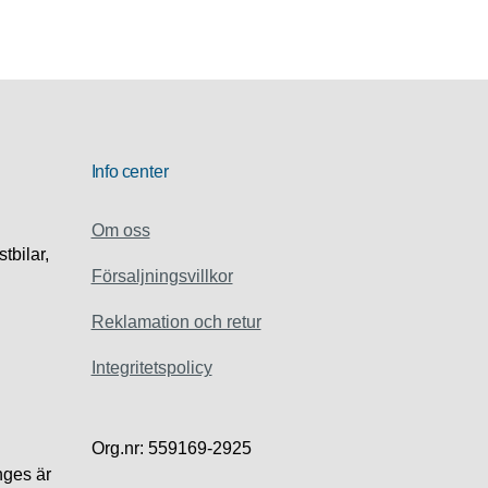
Info center
Om oss
stbilar,
Försaljningsvillkor
Reklamation och retur
Integritetspolicy
Org.nr: 559169-2925
ges är