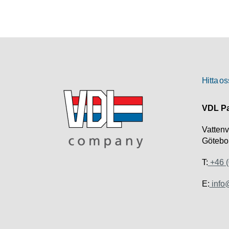
Hitta os
VDL Pa
Vatten
Götebo
T:
+46 (
E:
info@