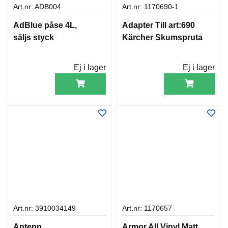
Art.nr: ADB004
Art.nr: 1170690-1
AdBlue påse 4L,
Adapter Till art:690
säljs styck
Kärcher Skumspruta
Ej i lager
Ej i lager
Art.nr: 3910034149
Art.nr: 1170657
Antenn
Armor All Vinyl Matt