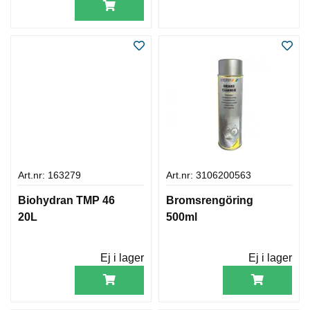
Art.nr: 163279
Art.nr: 3106200563
Biohydran TMP 46
Bromsrengöring
20L
500ml
Ej i lager
Ej i lager