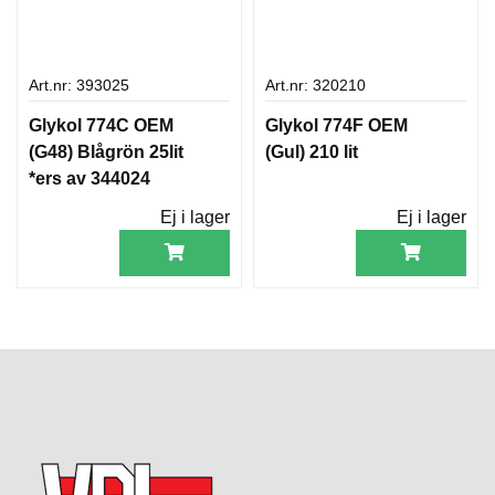
Art.nr: 393025
Art.nr: 320210
Glykol 774C OEM
Glykol 774F OEM
(G48) Blågrön 25lit
(Gul) 210 lit
*ers av 344024
Ej i lager
Ej i lager