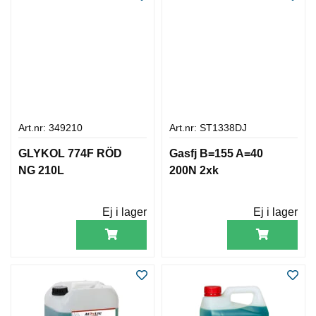
Art.nr: 349210
Art.nr: ST1338DJ
GLYKOL 774F RÖD
Gasfj B=155 A=40
NG 210L
200N 2xk
Ej i lager
Ej i lager