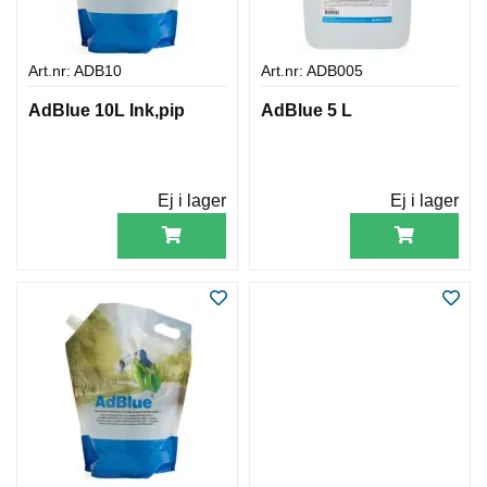
A
Y
Art.nr: ADB10
Art.nr: ADB005
O
L
AdBlue 10L Ink,pip
AdBlue 5 L
J
O
R
Ej i lager
Ej i lager
F
E
T
T