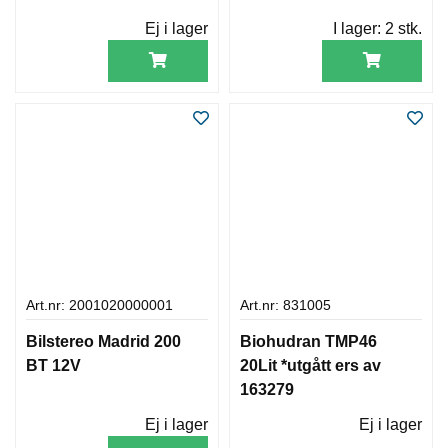
Ej i lager
I lager:
2 stk.
Art.nr: 2001020000001
Art.nr: 831005
Bilstereo Madrid 200
Biohudran TMP46
BT 12V
20Lit *utgått ers av
163279
Ej i lager
Ej i lager