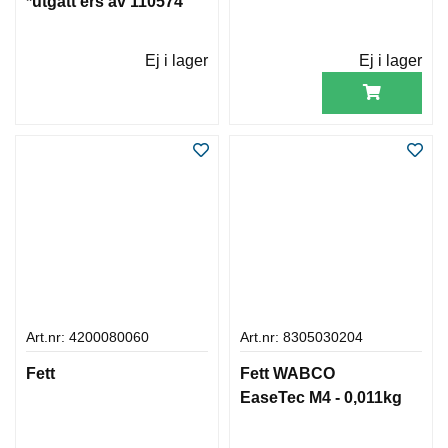
*utgått ers av 110574
Ej i lager
Ej i lager
Art.nr: 4200080060
Art.nr: 8305030204
Fett
Fett WABCO
EaseTec M4 - 0,011kg