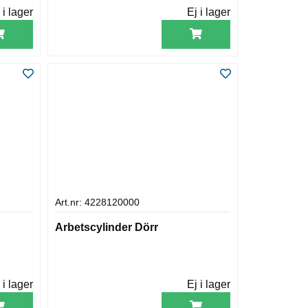
 i lager
Ej i lager
Art.nr: 4228120000
Arbetscylinder Dörr
 i lager
Ej i lager