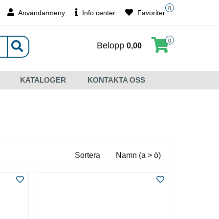
0
Användarmeny
Info center
Favoriter
0
Belopp
0,00
KATALOGER
KONTAKTA OSS
Sortera
Namn (a > ö)