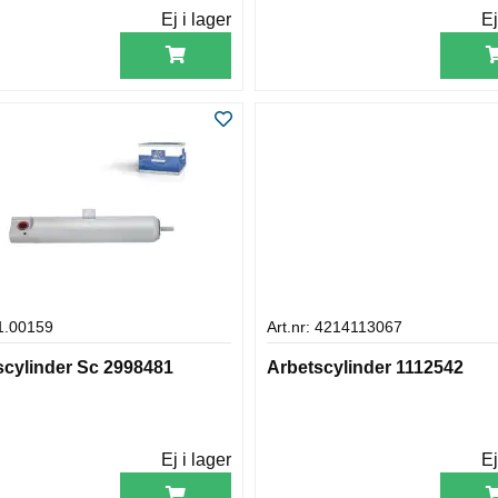
Ej i lager
Ej
 1.00159
Art.nr: 4214113067
scylinder Sc 2998481
Arbetscylinder 1112542
Ej i lager
Ej