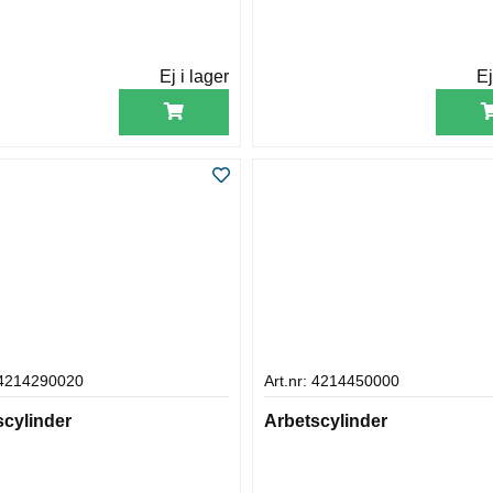
Ej i lager
Ej
: 4214290020
Art.nr: 4214450000
scylinder
Arbetscylinder