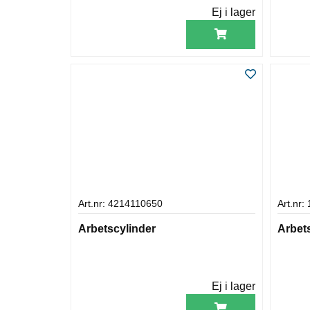
Ej i lager
Art.nr: 4214110650
Art.nr:
Arbetscylinder
Arbet
Ej i lager