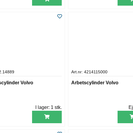
 2.14889
Art.nr: 4214115000
scylinder Volvo
Arbetscylinder Volvo
I lager:
1 stk.
Ej