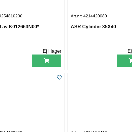
: 9254810200
Art.nr: 4214420080
tt av K012663N00*
ASR Cylinder 35X40
Ej i lager
Ej