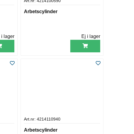
Art.nr: 4214100590
Arbetscylinder
 i lager
Ej i lager
Art.nr: 4214110940
Arbetscylinder