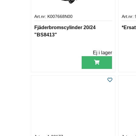
Art.nr: K007668N00
Art.nr
Fjäderbromscylinder 20/24
*Ersa
"BS8413"
Ej i lager