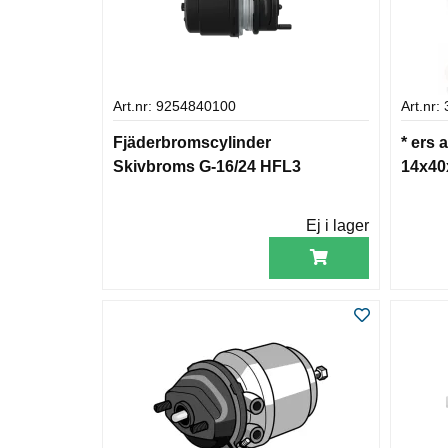
Art.nr: 9254840100
Art.nr:
Fjäderbromscylinder
* ers 
Skivbroms G-16/24 HFL3
14x40
Ej i lager