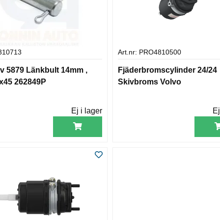
 310713
Art.nr: PRO4810500
av 5879 Länkbult 14mm ,
Fjäderbromscylinder 24/24
x45 262849P
Skivbroms Volvo
Ej i lager
Ej