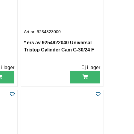
Art.nr: 9254323000
* ers av 9254922040 Universal
Tristop Cylinder Cam G-30/24 F
 i lager
Ej i lager