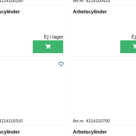
: 4214100250
Art.nr: 4214100410
scylinder
Arbetscylinder
Ej i lager
Ej
 4214110310
Art.nr: 4214110700
scylinder
Arbetscylinder