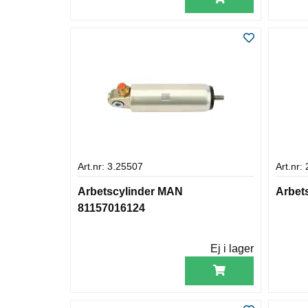
Art.nr: 3.25507
Art.nr:
Arbetscylinder MAN
Arbet
81157016124
Ej i lager