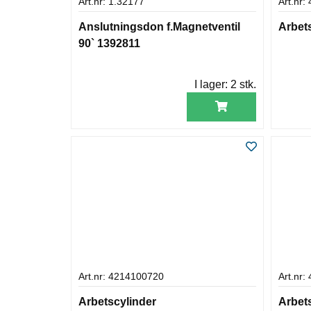
Art.nr: 1.32177
Art.nr
Anslutningsdon f.Magnetventil
Arbet
90` 1392811
I lager:
2 stk.
Art.nr: 4214100720
Art.nr:
Arbetscylinder
Arbet