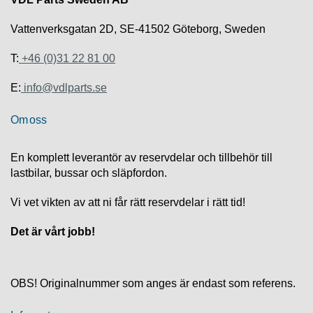
S
K
Vattenverksgatan 2D, SE-41502 Göteborg, Sweden
S
U
P
T:
+46 (0)31 22 81 00
P
O
E:
info@vdlparts.se
R
T
Om oss
D
I
En komplett leverantör av reservdelar och tillbehör till
A
lastbilar, bussar och släpfordon.
G
N
Vi vet vikten av att ni får rätt reservdelar i rätt tid!
O
S
Det är vårt jobb!
T
I
K
OBS! Originalnummer som anges är endast som referens.
K
A