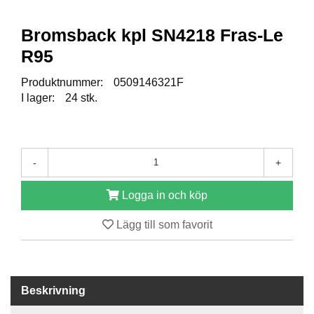
Bromsback kpl SN4218 Fras-Le
R
E
R95
S
E
Produktnummer:
0509146321F
R
I lager:
24 stk.
V
D
E
L
A
-
+
R
Logga in och köp
T
Lägg till som favorit
I
L
L
B
E
Beskrivning
H
Ö