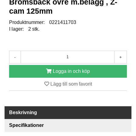
Bromsback övre m.belägg , Z-
cam 125mm
R
E
Produktnummer:
0221411703
S
I lager:
2 stk.
E
R
V
D
E
-
+
L
A
Logga in och köp
R
Lägg till som favorit
T
I
L
L
Beskrivning
B
E
Specifikationer
H
Ö