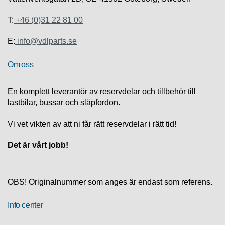
S
K
T:
+46 (0)31 22 81 00
S
U
P
E:
info@vdlparts.se
P
O
Om oss
R
T
En komplett leverantör av reservdelar och tillbehör till
lastbilar, bussar och släpfordon.
D
I
A
Vi vet vikten av att ni får rätt reservdelar i rätt tid!
G
N
Det är vårt jobb!
O
S
T
I
OBS! Originalnummer som anges är endast som referens.
K
Info center
K
A