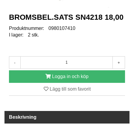
R
BROMSBEL.SATS SN4218 18,00
E
S
Produktnummer:
0980107410
E
I lager:
2 stk.
R
V
D
E
L
-
+
A
R
Logga in och köp
Lägg till som favorit
T
I
L
L
B
Beskrivning
E
H
Ö