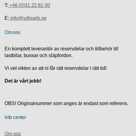
S
T:
+46 (0)31 22 81 00
K
S
E:
info@vdlparts.se
U
P
P
Om oss
O
R
T
En komplett leverantör av reservdelar och tillbehör till
lastbilar, bussar och släpfordon.
D
Vi vet vikten av att ni får rätt reservdelar i rätt tid!
I
A
G
Det är vårt jobb!
N
O
S
T
OBS! Originalnummer som anges är endast som referens.
I
K
Info center
K
Om oss
A