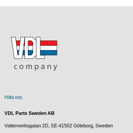
R
U
T
F
Ö
R
S
Ä
L
J
N
I
N
G
Hitta oss
T
E
VDL Parts Sweden AB
K
N
Vattenverksgatan 2D, SE-41502 Göteborg, Sweden
I