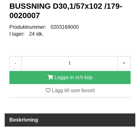
BUSSNING D30,1/57x102 /179-
0020007
R
E
S
Produktnummer:
0203169000
E
I lager:
24 stk.
R
V
D
E
L
-
+
A
R
Logga in och köp
Lägg till som favorit
T
I
L
L
B
Beskrivning
E
H
Ö