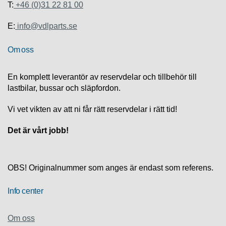
S
T:
+46 (0)31 22 81 00
K
S
E:
info@vdlparts.se
U
P
Om oss
P
O
R
En komplett leverantör av reservdelar och tillbehör till
T
lastbilar, bussar och släpfordon.
D
Vi vet vikten av att ni får rätt reservdelar i rätt tid!
I
A
Det är vårt jobb!
G
N
O
S
OBS! Originalnummer som anges är endast som referens.
T
I
K
Info center
K
Om oss
A