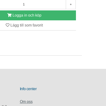
+
Logga in och köp
Lägg till som favorit
Info center
Om oss