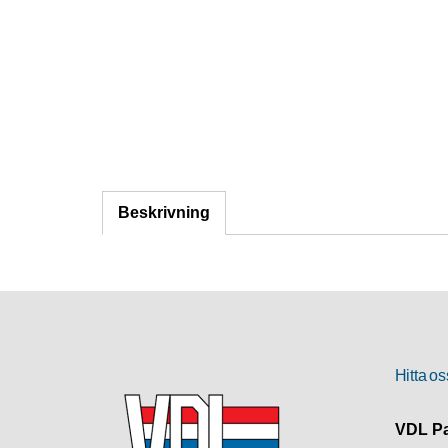
Beskrivning
Hitta os
VDL Pa