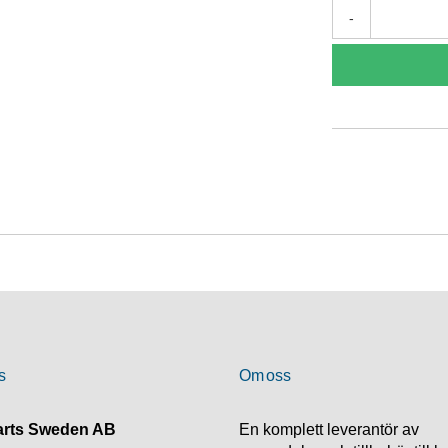
-
s
Om oss
rts Sweden AB
En komplett leverantör av