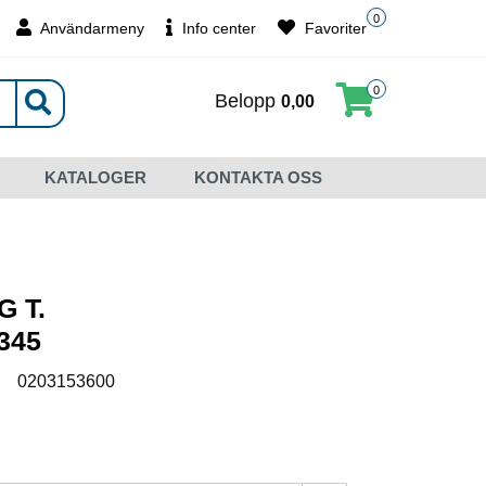
0
Användarmeny
Info center
Favoriter
0
Belopp
0,00
KATALOGER
KONTAKTA OSS
 T.
345
:
0203153600