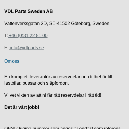
R
VDL Parts Sweden AB
U
Vattenverksgatan 2D, SE-41502 Göteborg, Sweden
T
F
T:
+46 (0)31 22 81 00
Ö
R
E:
info@vdlparts.se
S
Ä
L
Om oss
J
N
En komplett leverantör av reservdelar och tillbehör till
I
N
lastbilar, bussar och släpfordon.
G
Vi vet vikten av att ni får rätt reservdelar i rätt tid!
T
Det är vårt jobb!
E
K
N
I
OBS! Originalnummer som anges är endast som referens.