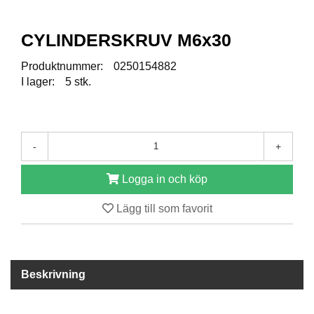
R
CYLINDERSKRUV M6x30
E
S
Produktnummer:
0250154882
E
I lager:
5 stk.
R
V
D
E
L
-
+
A
R
Logga in och köp
Lägg till som favorit
T
I
L
L
B
Beskrivning
E
H
Ö