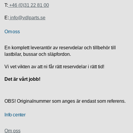
S
T:
+46 (0)31 22 81 00
K
S
E:
info@vdlparts.se
U
P
P
Om oss
O
R
T
En komplett leverantör av reservdelar och tillbehör till
lastbilar, bussar och släpfordon.
D
Vi vet vikten av att ni får rätt reservdelar i rätt tid!
I
A
G
Det är vårt jobb!
N
O
S
T
OBS! Originalnummer som anges är endast som referens.
I
K
Info center
K
Om oss
A