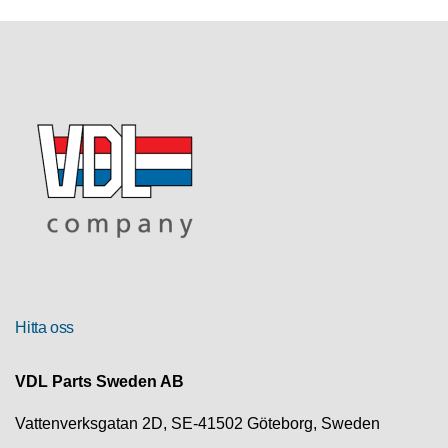
R
U
T
F
Ö
R
S
Ä
L
J
N
I
N
G
Hitta oss
T
E
VDL Parts Sweden AB
K
N
Vattenverksgatan 2D, SE-41502 Göteborg, Sweden
I