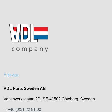
R
U
T
F
Ö
R
S
Ä
L
J
N
I
N
Hitta oss
G
VDL Parts Sweden AB
T
E
K
Vattenverksgatan 2D, SE-41502 Göteborg, Sweden
N
I
T:
+46 (0)31 22 81 00