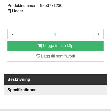
Produktnummer:
9253771230
Ej i lager
R
E
S
E
R
-
+
V
D
E
Logga in och köp
L
A
Lägg till som favorit
R
T
Beskrivning
I
L
L
Specifikationer
B
E
H
Ö