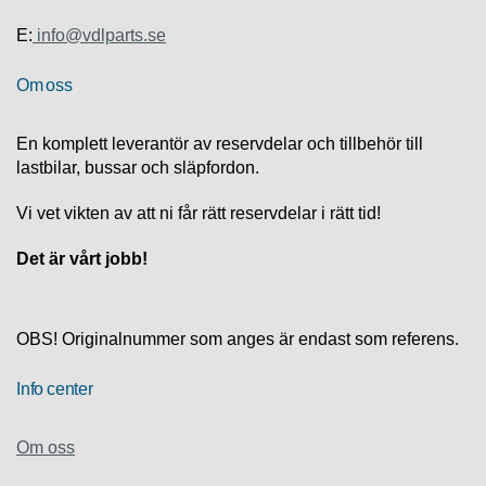
S
K
E:
info@vdlparts.se
S
U
Om oss
P
P
O
En komplett leverantör av reservdelar och tillbehör till
R
lastbilar, bussar och släpfordon.
T
Vi vet vikten av att ni får rätt reservdelar i rätt tid!
D
I
Det är vårt jobb!
A
G
N
O
OBS! Originalnummer som anges är endast som referens.
S
T
I
Info center
K
Om oss
K
A