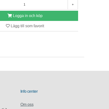
+
Logga in och köp
Lägg till som favorit
Info center
Om oss