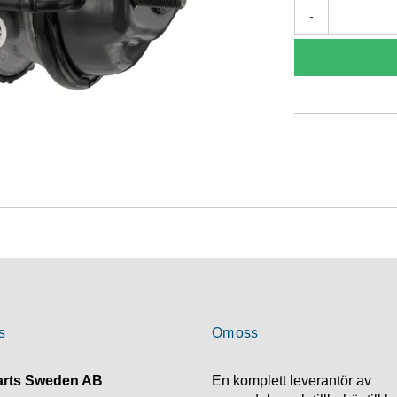
-
s
Om oss
rts Sweden AB
En komplett leverantör av