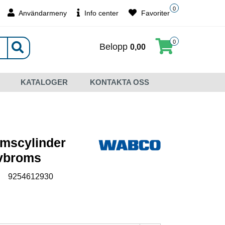
0
Användarmeny
Info center
Favoriter
0
Belopp
0,00
KATALOGER
KONTAKTA OSS
omscylinder
ivbroms
:
9254612930