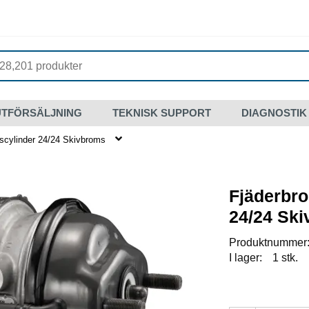
UTFÖRSÄLJNING
TEKNISK SUPPORT
DIAGNOSTIK
scylinder 24/24 Skivbroms
Fjäderbr
24/24 Sk
Produktnummer
I lager:
1 stk.