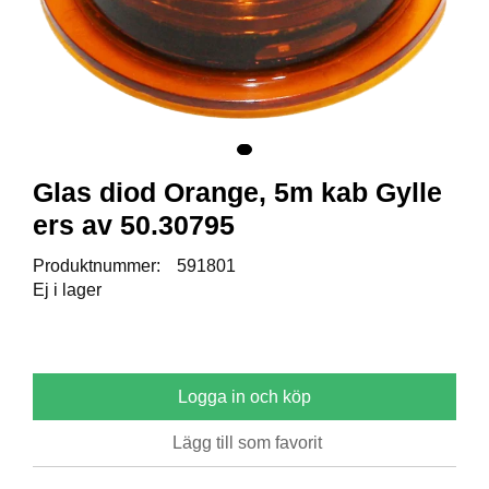
R
E
S
E
R
V
D
E
Glas diod Orange, 5m kab Gylle
L
A
ers av 50.30795
R
Produktnummer:
591801
Ej i lager
T
I
L
L
B
Logga in och köp
E
H
Ö
Lägg till som favorit
R