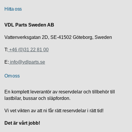
U
P
Hitta oss
P
O
VDL Parts Sweden AB
R
T
Vattenverksgatan 2D, SE-41502 Göteborg, Sweden
D
T:
+46 (0)31 22 81 00
I
A
E:
info@vdlparts.se
G
N
O
Om oss
S
T
I
En komplett leverantör av reservdelar och tillbehör till
K
lastbilar, bussar och släpfordon.
Vi vet vikten av att ni får rätt reservdelar i rätt tid!
K
A
T
Det är vårt jobb!
A