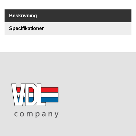
U
T
Beskrivning
F
Ö
Specifikationer
R
S
Ä
L
J
N
I
N
G
T
E
K
N
I
S
K
S