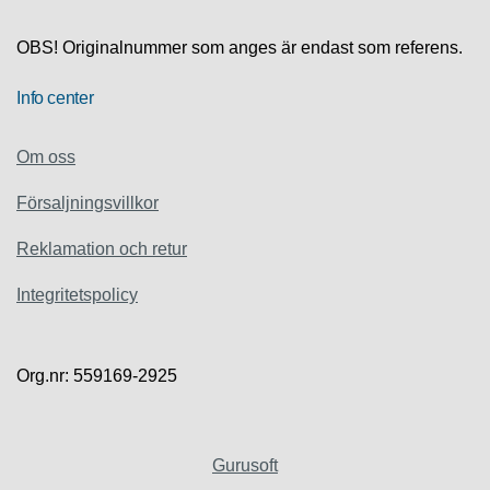
L
O
G
OBS! Originalnummer som anges är endast som referens.
E
R
Info center
K
Om oss
O
N
Försaljningsvillkor
T
A
K
Reklamation och retur
T
A
Integritetspolicy
O
S
S
Org.nr: 559169-2925
Gurusoft