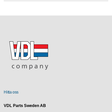
R
U
T
F
Ö
R
S
Ä
L
J
N
I
N
G
T
Hitta oss
E
K
N
VDL Parts Sweden AB
I