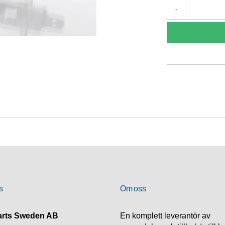
-
s
Om oss
rts Sweden AB
En komplett leverantör av