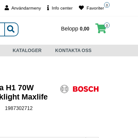
0
Användarmeny
Info center
Favoriter
0
Belopp
0,00
KATALOGER
KONTAKTA OSS
a H1 70W
klight Maxlife
:
1987302712