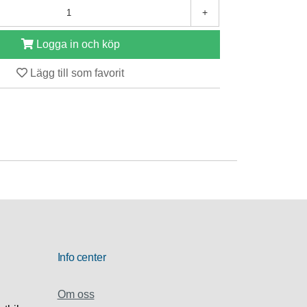
+
Logga in och köp
Lägg till som favorit
Info center
Om oss