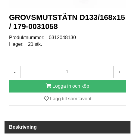
R
GROVSMUTSTÄTN D133/168x15
E
/ 179-0031058
S
E
R
Produktnummer:
0312048130
V
I lager:
21 stk.
D
E
L
A
R
-
+
Logga in och köp
T
I
Lägg till som favorit
L
L
B
E
H
Beskrivning
Ö