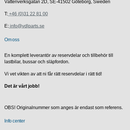
S
Vattenverksgatan 2D, SE-41502 Göteborg, Sweden
K
S
T:
+46 (0)31 22 81 00
U
P
E:
info@vdlparts.se
P
O
Om oss
R
T
En komplett leverantör av reservdelar och tillbehör till
D
lastbilar, bussar och släpfordon.
I
A
Vi vet vikten av att ni får rätt reservdelar i rätt tid!
G
N
Det är vårt jobb!
O
S
T
I
OBS! Originalnummer som anges är endast som referens.
K
Info center
K
A