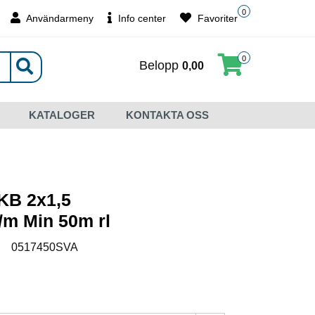
0
Användarmeny
Info center
Favoriter
0
Belopp
0,00
KATALOGER
KONTAKTA OSS
KB 2x1,5
s/m Min 50m rl
:
0517450SVA