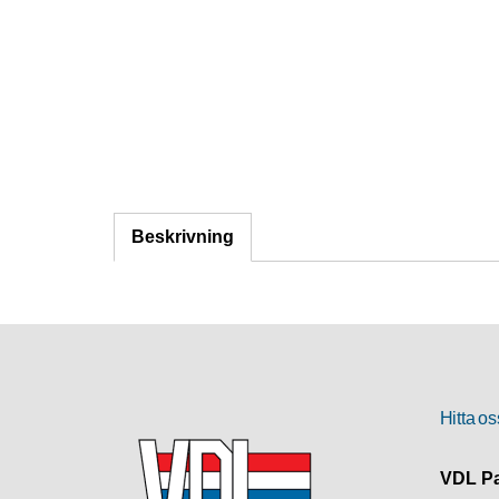
Beskrivning
Hitta os
VDL Pa