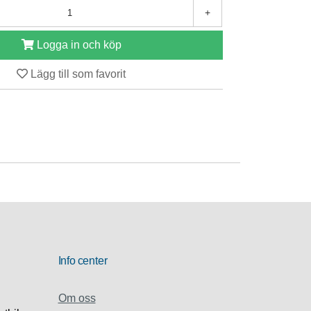
+
Logga in och köp
Lägg till som favorit
Info center
Om oss