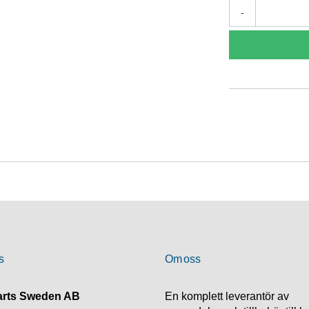
-
s
Om oss
rts Sweden AB
En komplett leverantör av