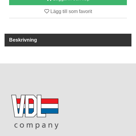
Lägg till som favorit
R
E
S
E
R
Beskrivning
V
D
E
L
A
R
T
I
L
L
B
E
H
Ö