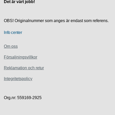
S
Det är vårt jobb!
K
S
U
P
OBS! Originalnummer som anges är endast som referens.
P
O
Info center
R
T
Om oss
D
Försaljningsvillkor
I
A
G
Reklamation och retur
N
O
Integritetspolicy
S
T
I
K
Org.nr: 559169-2925
K
A