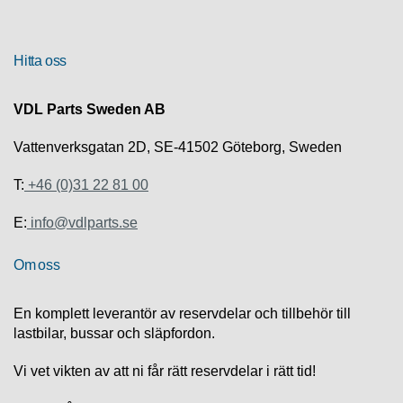
R
Hitta oss
U
T
F
VDL Parts Sweden AB
Ö
R
Vattenverksgatan 2D, SE-41502 Göteborg, Sweden
S
Ä
T:
+46 (0)31 22 81 00
L
J
E:
info@vdlparts.se
N
I
N
Om oss
G
En komplett leverantör av reservdelar och tillbehör till
T
lastbilar, bussar och släpfordon.
E
K
Vi vet vikten av att ni får rätt reservdelar i rätt tid!
N
I