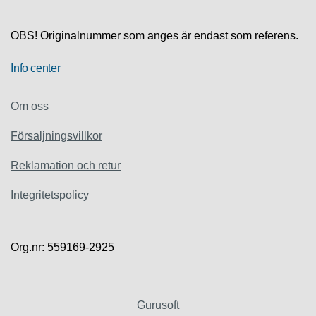
S
K
S
OBS! Originalnummer som anges är endast som referens.
U
P
Info center
P
O
R
Om oss
T
Försaljningsvillkor
D
I
Reklamation och retur
A
G
Integritetspolicy
N
O
S
T
Org.nr: 559169-2925
I
K
K
Gurusoft
A