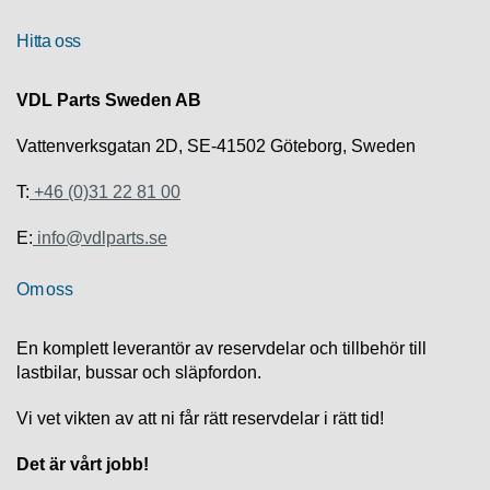
R
Hitta oss
U
VDL Parts Sweden AB
T
F
Vattenverksgatan 2D, SE-41502 Göteborg, Sweden
Ö
R
S
T:
+46 (0)31 22 81 00
Ä
L
E:
info@vdlparts.se
J
N
Om oss
I
N
G
En komplett leverantör av reservdelar och tillbehör till
lastbilar, bussar och släpfordon.
T
E
Vi vet vikten av att ni får rätt reservdelar i rätt tid!
K
N
Det är vårt jobb!
I