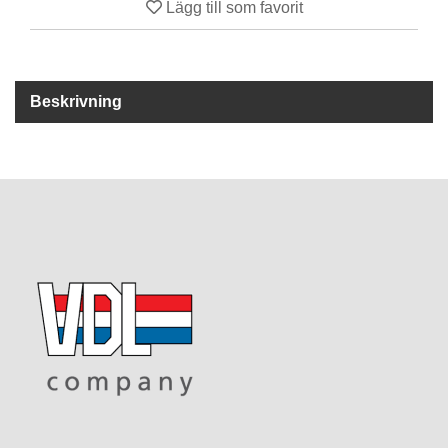
Lägg till som favorit
R
E
S
Beskrivning
E
R
V
D
E
L
A
R
T
I
L
L
B
E
H
Ö