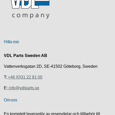
R
U
T
F
Ö
R
Hitta oss
S
Ä
L
VDL Parts Sweden AB
J
N
Vattenverksgatan 2D, SE-41502 Göteborg, Sweden
I
N
T:
+46 (0)31 22 81 00
G
E:
info@vdlparts.se
T
E
Om oss
K
N
I
En komplett leverantör av reservdelar och tillbehör till