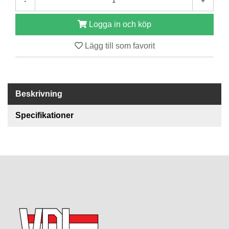
-
+
R
Logga in och köp
E
S
Lägg till som favorit
E
R
V
D
E
Beskrivning
L
A
Specifikationer
R
T
I
L
L
B
E
H
Ö