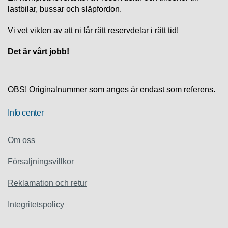
S
lastbilar, bussar och släpfordon.
K
S
Vi vet vikten av att ni får rätt reservdelar i rätt tid!
U
P
P
Det är vårt jobb!
O
R
T
OBS! Originalnummer som anges är endast som referens.
D
Info center
I
A
G
Om oss
N
O
Försaljningsvillkor
S
T
I
Reklamation och retur
K
Integritetspolicy
K
A