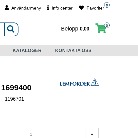
0
Användarmeny
Info center
Favoriter
0
Belopp
0,00
KATALOGER
KONTAKTA OSS
 1699400
:
1196701
+