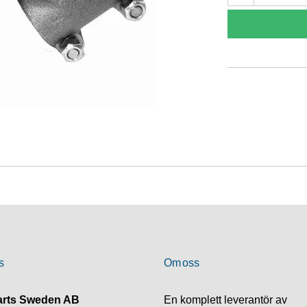
s
Om oss
rts Sweden AB
En komplett leverantör av