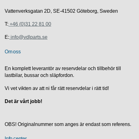
S
K
Vattenverksgatan 2D, SE-41502 Göteborg, Sweden
S
U
T:
+46 (0)31 22 81 00
P
P
O
E:
info@vdlparts.se
R
T
Om oss
D
En komplett leverantör av reservdelar och tillbehör till
I
lastbilar, bussar och släpfordon.
A
G
N
Vi vet vikten av att ni får rätt reservdelar i rätt tid!
O
S
Det är vårt jobb!
T
I
K
OBS! Originalnummer som anges är endast som referens.
K
A
Info center