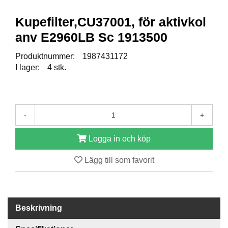
Kupefilter,CU37001, för aktivkol
R
E
anv E2960LB Sc 1913500
S
E
Produktnummer:
1987431172
R
I lager:
4 stk.
V
D
E
L
A
-
+
R
Logga in och köp
T
Lägg till som favorit
I
L
L
B
E
Beskrivning
H
Ö