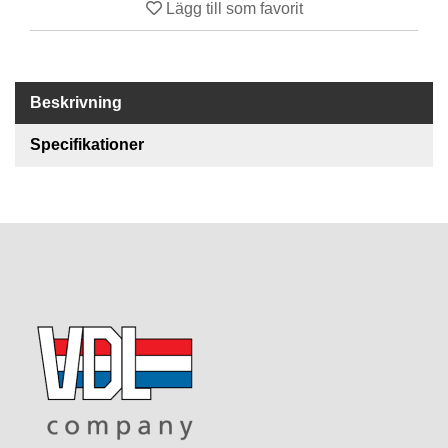
Lägg till som favorit
R
E
S
Beskrivning
E
R
V
Specifikationer
D
E
L
A
R
T
I
L
L
B
E
H
Ö