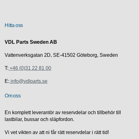
R
U
Hitta oss
T
F
Ö
VDL Parts Sweden AB
R
S
Vattenverksgatan 2D, SE-41502 Göteborg, Sweden
Ä
L
T:
+46 (0)31 22 81 00
J
N
E:
info@vdlparts.se
I
N
G
Om oss
T
En komplett leverantör av reservdelar och tillbehör till
E
lastbilar, bussar och släpfordon.
K
N
Vi vet vikten av att ni får rätt reservdelar i rätt tid!
I