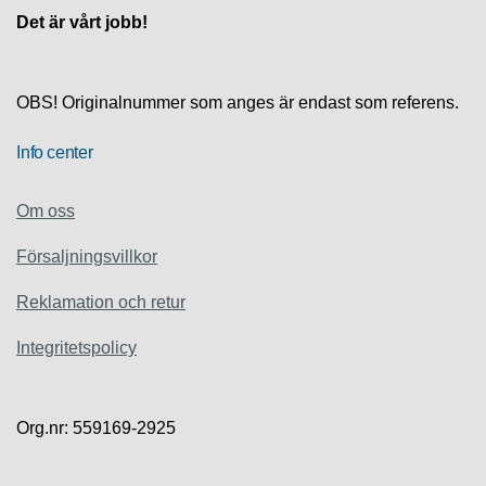
S
Det är vårt jobb!
K
S
U
P
OBS! Originalnummer som anges är endast som referens.
P
O
R
Info center
T
Om oss
D
I
Försaljningsvillkor
A
G
Reklamation och retur
N
O
S
Integritetspolicy
T
I
K
Org.nr: 559169-2925
K
A