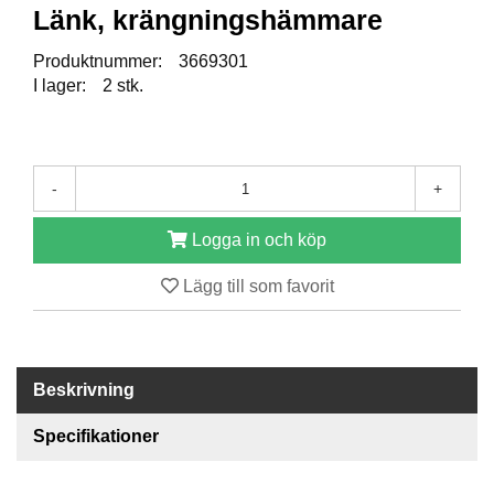
Länk, krängningshämmare
R
Produktnummer:
3669301
E
I lager:
2 stk.
S
E
R
V
D
-
+
E
L
A
Logga in och köp
R
Lägg till som favorit
T
I
L
Beskrivning
L
B
Specifikationer
E
H
Ö