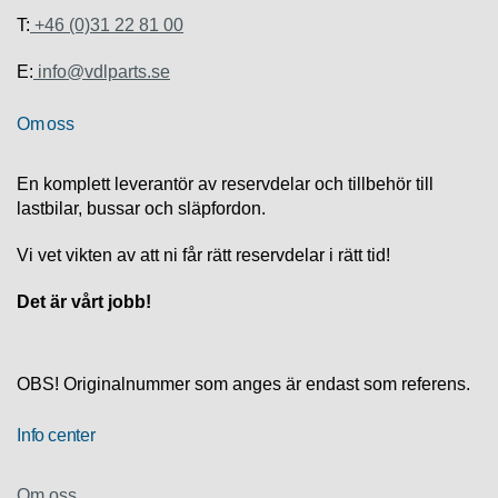
S
K
T:
+46 (0)31 22 81 00
S
U
E:
info@vdlparts.se
P
P
Om oss
O
R
T
En komplett leverantör av reservdelar och tillbehör till
lastbilar, bussar och släpfordon.
D
I
Vi vet vikten av att ni får rätt reservdelar i rätt tid!
A
G
Det är vårt jobb!
N
O
S
T
OBS! Originalnummer som anges är endast som referens.
I
K
Info center
K
A
Om oss