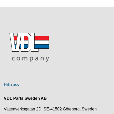
R
U
T
F
Ö
R
S
Ä
L
J
N
I
N
G
Hitta oss
T
E
VDL Parts Sweden AB
K
N
Vattenverksgatan 2D, SE-41502 Göteborg, Sweden
I