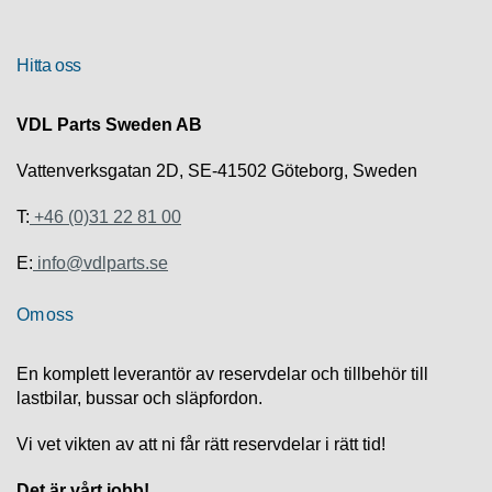
R
Hitta oss
U
T
VDL Parts Sweden AB
F
Ö
R
Vattenverksgatan 2D, SE-41502 Göteborg, Sweden
S
Ä
T:
+46 (0)31 22 81 00
L
J
E:
info@vdlparts.se
N
I
Om oss
N
G
En komplett leverantör av reservdelar och tillbehör till
T
lastbilar, bussar och släpfordon.
E
K
Vi vet vikten av att ni får rätt reservdelar i rätt tid!
N
I
Det är vårt jobb!