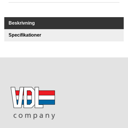
R
E
Beskrivning
S
E
Specifikationer
R
V
D
E
L
A
R
T
I
L
L
B
E
H
Ö