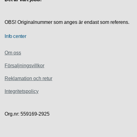
S
K
S
U
OBS! Originalnummer som anges är endast som referens.
P
P
O
Info center
R
T
Om oss
D
Försaljningsvillkor
I
A
Reklamation och retur
G
N
Integritetspolicy
O
S
T
I
Org.nr: 559169-2925
K
K
A