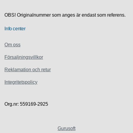
S
K
S
OBS! Originalnummer som anges är endast som referens.
U
P
Info center
P
O
R
Om oss
T
Försaljningsvillkor
D
I
Reklamation och retur
A
G
Integritetspolicy
N
O
S
T
Org.nr: 559169-2925
I
K
K
Gurusoft
A