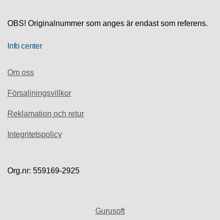
T
A
OBS! Originalnummer som anges är endast som referens.
L
O
G
Info center
E
R
Om oss
K
Försaljningsvillkor
O
N
Reklamation och retur
T
A
Integritetspolicy
K
T
A
O
Org.nr: 559169-2925
S
S
Gurusoft