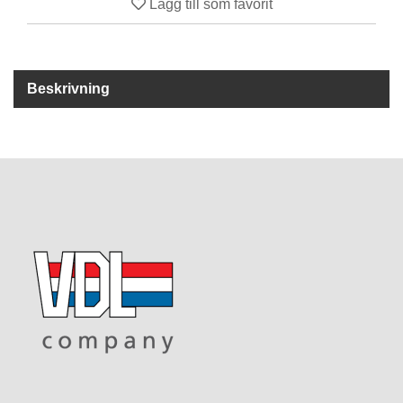
Lägg till som favorit
R
U
T
Beskrivning
F
Ö
R
S
Ä
L
J
N
I
N
G
T
E
K
N
I