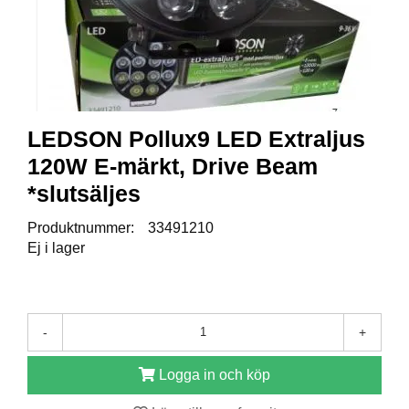
R
E
S
E
R
V
LEDSON Pollux9 LED Extraljus
D
120W E-märkt, Drive Beam
E
L
*slutsäljes
A
R
Produktnummer:
33491210
Ej i lager
T
I
L
L
-
+
B
E
Logga in och köp
H
Ö