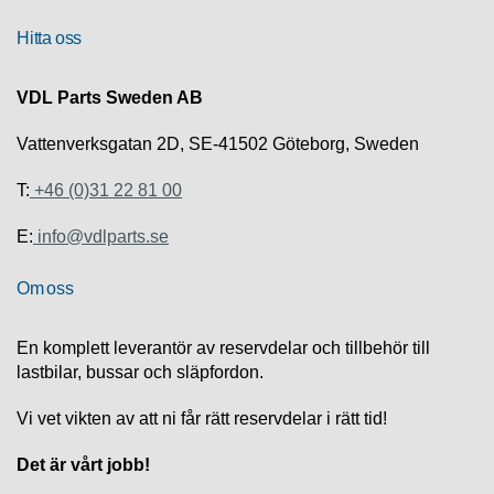
S
K
Hitta oss
S
U
P
VDL Parts Sweden AB
P
O
Vattenverksgatan 2D, SE-41502 Göteborg, Sweden
R
T
T:
+46 (0)31 22 81 00
D
E:
info@vdlparts.se
I
A
Om oss
G
N
O
En komplett leverantör av reservdelar och tillbehör till
S
lastbilar, bussar och släpfordon.
T
I
K
Vi vet vikten av att ni får rätt reservdelar i rätt tid!
Det är vårt jobb!
K
A