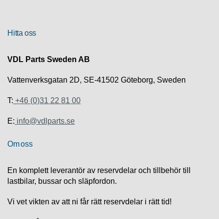
R
Hitta oss
U
T
F
VDL Parts Sweden AB
Ö
R
Vattenverksgatan 2D, SE-41502 Göteborg, Sweden
S
Ä
T:
+46 (0)31 22 81 00
L
J
E:
info@vdlparts.se
N
I
N
Om oss
G
En komplett leverantör av reservdelar och tillbehör till
T
lastbilar, bussar och släpfordon.
E
K
Vi vet vikten av att ni får rätt reservdelar i rätt tid!
N
I