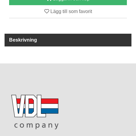
Lägg till som favorit
R
E
S
E
R
Beskrivning
V
D
E
L
A
R
T
I
L
L
B
E
H
Ö