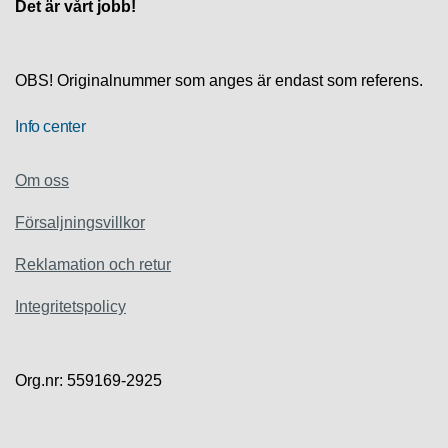
S
Det är vårt jobb!
K
S
U
P
OBS! Originalnummer som anges är endast som referens.
P
O
Info center
R
T
Om oss
D
Försaljningsvillkor
I
A
G
Reklamation och retur
N
O
Integritetspolicy
S
T
I
K
Org.nr: 559169-2925
K
A