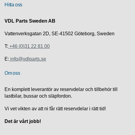
R
Hitta oss
VDL Parts Sweden AB
U
T
Vattenverksgatan 2D, SE-41502 Göteborg, Sweden
F
Ö
T:
+46 (0)31 22 81 00
R
S
Ä
E:
info@vdlparts.se
L
J
Om oss
N
I
N
En komplett leverantör av reservdelar och tillbehör till
G
lastbilar, bussar och släpfordon.
T
Vi vet vikten av att ni får rätt reservdelar i rätt tid!
E
K
Det är vårt jobb!
N
I