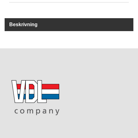
R
E
Beskrivning
S
E
R
V
D
E
L
A
R
T
I
L
L
B
E
H
Ö