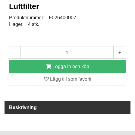
Luftfilter
R
Produktnummer:
F026400007
E
I lager:
4 stk.
S
E
R
V
D
-
+
E
L
A
Logga in och köp
R
Lägg till som favorit
T
I
L
Beskrivning
L
B
E
H
Ö