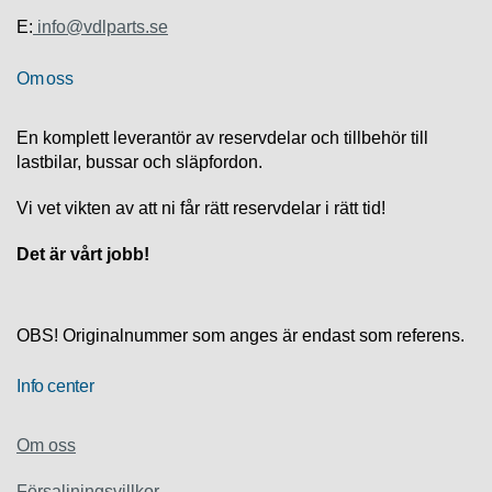
S
K
E:
info@vdlparts.se
S
U
Om oss
P
P
O
En komplett leverantör av reservdelar och tillbehör till
R
lastbilar, bussar och släpfordon.
T
Vi vet vikten av att ni får rätt reservdelar i rätt tid!
D
I
Det är vårt jobb!
A
G
N
O
OBS! Originalnummer som anges är endast som referens.
S
T
Info center
I
K
Om oss
K
A
Försaljningsvillkor