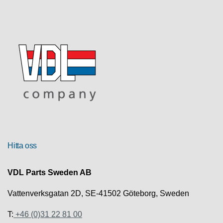
R
U
T
F
Ö
R
S
Ä
L
J
N
I
N
Hitta oss
G
VDL Parts Sweden AB
T
E
Vattenverksgatan 2D, SE-41502 Göteborg, Sweden
K
N
T:
+46 (0)31 22 81 00
I