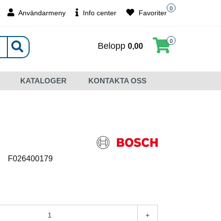
0
Användarmeny
Info center
Favoriter
0
Belopp
0,00
KATALOGER
KONTAKTA OSS
:
F026400179
+