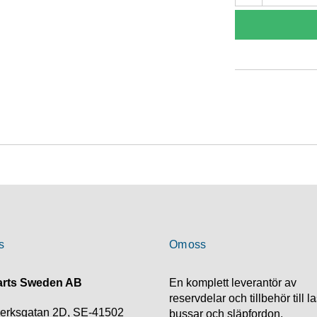
s
Om oss
rts Sweden AB
En komplett leverantör av
reservdelar och tillbehör till la
verksgatan 2D, SE-41502
bussar och släpfordon.