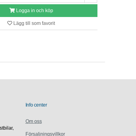
Logga in och köp
Lägg till som favorit
Info center
Om oss
stbilar,
Försaljningsvillkor