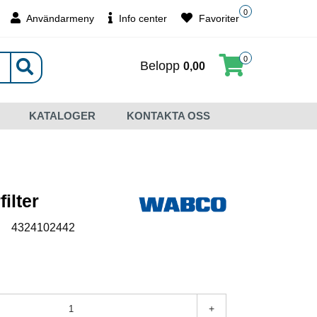
0
Användarmeny
Info center
Favoriter
0
Belopp
0,00
KATALOGER
KONTAKTA OSS
filter
:
4324102442
+