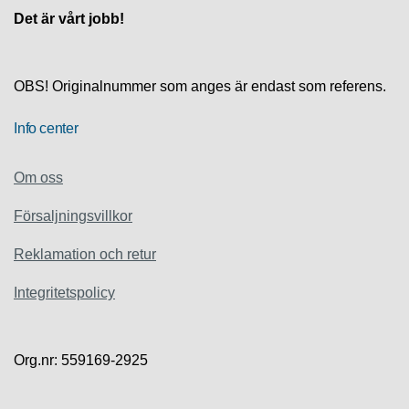
S
Det är vårt jobb!
K
S
U
P
OBS! Originalnummer som anges är endast som referens.
P
O
R
Info center
T
Om oss
D
I
Försaljningsvillkor
A
G
Reklamation och retur
N
O
S
Integritetspolicy
T
I
K
Org.nr: 559169-2925
K
A