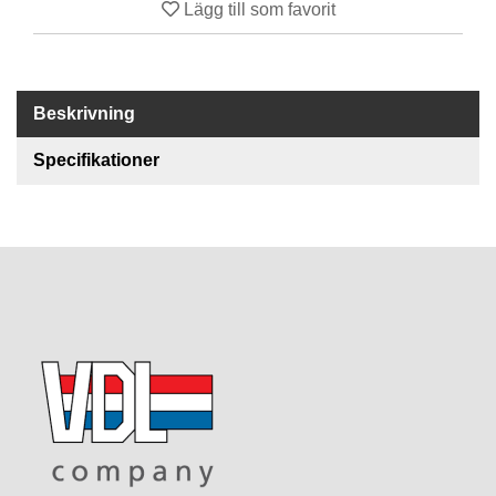
Lägg till som favorit
R
E
S
Beskrivning
E
R
V
Specifikationer
D
E
L
A
R
T
I
L
L
B
E
H
Ö