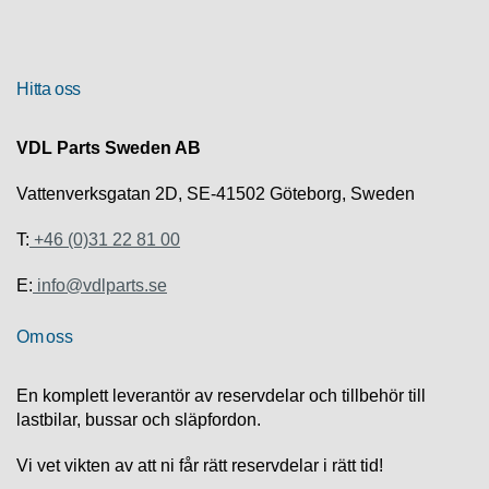
R
U
Hitta oss
T
F
Ö
VDL Parts Sweden AB
R
S
Vattenverksgatan 2D, SE-41502 Göteborg, Sweden
Ä
L
T:
+46 (0)31 22 81 00
J
N
E:
info@vdlparts.se
I
N
G
Om oss
T
En komplett leverantör av reservdelar och tillbehör till
E
lastbilar, bussar och släpfordon.
K
N
Vi vet vikten av att ni får rätt reservdelar i rätt tid!
I