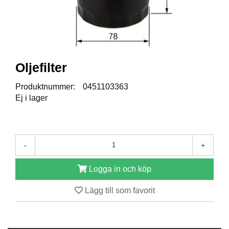
R
E
S
E
R
Oljefilter
V
D
Produktnummer:
0451103363
E
Ej i lager
L
A
R
-
+
T
I
Logga in och köp
L
L
Lägg till som favorit
B
E
H
Ö