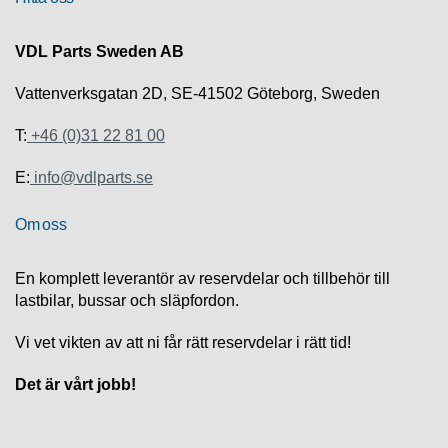
S
K
S
VDL Parts Sweden AB
U
P
Vattenverksgatan 2D, SE-41502 Göteborg, Sweden
P
O
T:
+46 (0)31 22 81 00
R
T
E:
info@vdlparts.se
D
Om oss
I
A
G
En komplett leverantör av reservdelar och tillbehör till
N
lastbilar, bussar och släpfordon.
O
S
T
Vi vet vikten av att ni får rätt reservdelar i rätt tid!
I
K
Det är vårt jobb!
K
A