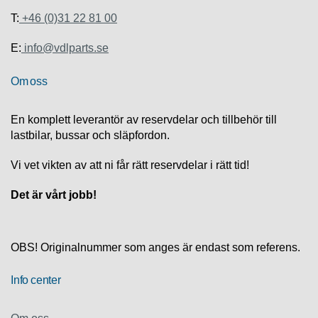
S
K
T:
+46 (0)31 22 81 00
S
U
E:
info@vdlparts.se
P
P
Om oss
O
R
T
En komplett leverantör av reservdelar och tillbehör till
lastbilar, bussar och släpfordon.
D
I
Vi vet vikten av att ni får rätt reservdelar i rätt tid!
A
G
Det är vårt jobb!
N
O
S
T
OBS! Originalnummer som anges är endast som referens.
I
K
Info center
K
A