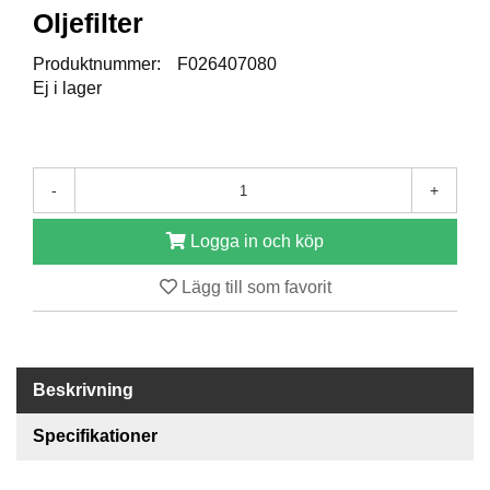
Oljefilter
R
Produktnummer:
F026407080
E
Ej i lager
S
E
R
V
D
-
+
E
L
A
Logga in och köp
R
Lägg till som favorit
T
I
L
Beskrivning
L
B
Specifikationer
E
H
Ö