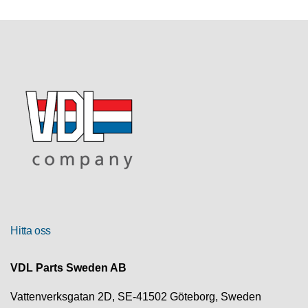
R
U
T
F
Ö
R
S
Ä
L
J
N
I
N
G
Hitta oss
T
E
VDL Parts Sweden AB
K
N
Vattenverksgatan 2D, SE-41502 Göteborg, Sweden
I