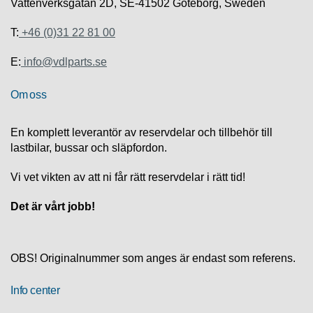
S
Vattenverksgatan 2D, SE-41502 Göteborg, Sweden
K
S
T:
+46 (0)31 22 81 00
U
P
E:
info@vdlparts.se
P
O
Om oss
R
T
En komplett leverantör av reservdelar och tillbehör till
D
lastbilar, bussar och släpfordon.
I
A
Vi vet vikten av att ni får rätt reservdelar i rätt tid!
G
N
Det är vårt jobb!
O
S
T
I
OBS! Originalnummer som anges är endast som referens.
K
Info center
K
A