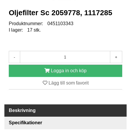
Oljefilter Sc 2059778, 1117285
R
E
Produktnummer:
0451103343
S
I lager:
17 stk.
E
R
V
D
E
-
+
L
A
R
Logga in och köp
Lägg till som favorit
T
I
L
L
Beskrivning
B
E
H
Specifikationer
Ö