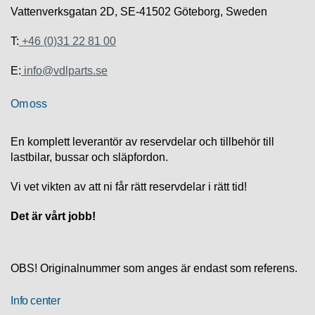
S
Vattenverksgatan 2D, SE-41502 Göteborg, Sweden
K
S
T:
+46 (0)31 22 81 00
U
P
P
E:
info@vdlparts.se
O
R
Om oss
T
En komplett leverantör av reservdelar och tillbehör till
D
lastbilar, bussar och släpfordon.
I
A
G
Vi vet vikten av att ni får rätt reservdelar i rätt tid!
N
O
Det är vårt jobb!
S
T
I
K
OBS! Originalnummer som anges är endast som referens.
K
Info center
A