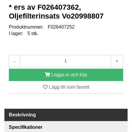
* ers av F026407362,
R
Oljefilterinsats Vo20998807
E
S
Produktnummer:
F026407252
E
I lager:
5 stk.
R
V
D
E
L
-
+
A
R
Logga in och köp
Lägg till som favorit
T
I
L
L
B
Beskrivning
E
H
Specifikationer
Ö