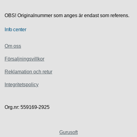
S
K
S
OBS! Originalnummer som anges är endast som referens.
U
P
Info center
P
O
R
Om oss
T
Försaljningsvillkor
D
I
Reklamation och retur
A
G
Integritetspolicy
N
O
S
T
Org.nr: 559169-2925
I
K
K
Gurusoft
A