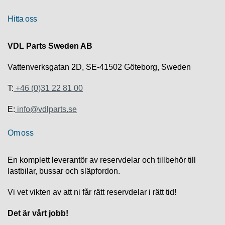
R
Hitta oss
U
VDL Parts Sweden AB
T
F
Vattenverksgatan 2D, SE-41502 Göteborg, Sweden
Ö
R
S
T:
+46 (0)31 22 81 00
Ä
L
E:
info@vdlparts.se
J
N
Om oss
I
N
G
En komplett leverantör av reservdelar och tillbehör till
lastbilar, bussar och släpfordon.
T
E
Vi vet vikten av att ni får rätt reservdelar i rätt tid!
K
N
Det är vårt jobb!
I