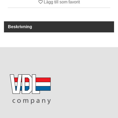
Lägg till som favorit
R
E
S
Beskrivning
E
R
V
D
E
L
A
R
T
I
L
L
B
E
H
Ö