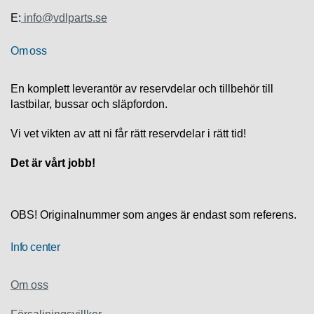
S
K
E:
info@vdlparts.se
S
U
Om oss
P
P
O
En komplett leverantör av reservdelar och tillbehör till
R
lastbilar, bussar och släpfordon.
T
Vi vet vikten av att ni får rätt reservdelar i rätt tid!
D
I
Det är vårt jobb!
A
G
N
O
OBS! Originalnummer som anges är endast som referens.
S
T
Info center
I
K
Om oss
K
A