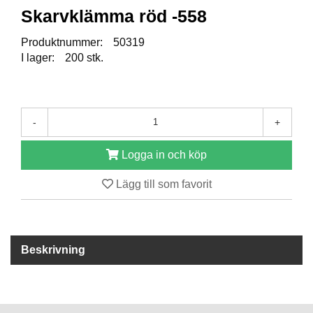
Skarvklämma röd -558
R
Produktnummer:
50319
E
I lager:
200 stk.
S
E
R
V
D
-
+
E
L
A
Logga in och köp
R
Lägg till som favorit
T
I
L
Beskrivning
L
B
E
H
Ö