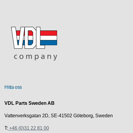
R
U
T
F
Ö
R
S
Ä
L
J
N
I
N
Hitta oss
G
VDL Parts Sweden AB
T
E
Vattenverksgatan 2D, SE-41502 Göteborg, Sweden
K
N
T:
+46 (0)31 22 81 00
I