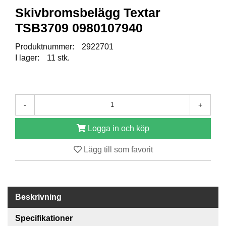
Skivbromsbelägg Textar
R
TSB3709 0980107940
E
S
Produktnummer:
2922701
E
I lager:
11 stk.
R
V
D
E
L
-
+
A
R
Logga in och köp
Lägg till som favorit
T
I
L
L
B
Beskrivning
E
H
Specifikationer
Ö