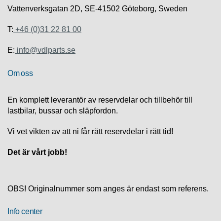
S
Vattenverksgatan 2D, SE-41502 Göteborg, Sweden
K
S
T:
+46 (0)31 22 81 00
U
P
P
E:
info@vdlparts.se
O
R
Om oss
T
En komplett leverantör av reservdelar och tillbehör till
D
lastbilar, bussar och släpfordon.
I
A
G
Vi vet vikten av att ni får rätt reservdelar i rätt tid!
N
O
Det är vårt jobb!
S
T
I
K
OBS! Originalnummer som anges är endast som referens.
K
Info center
A