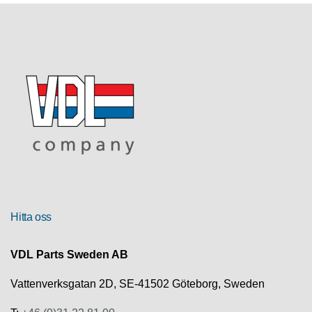
R
U
T
F
Ö
R
S
Ä
L
J
N
I
N
G
Hitta oss
T
VDL Parts Sweden AB
E
K
Vattenverksgatan 2D, SE-41502 Göteborg, Sweden
N
I