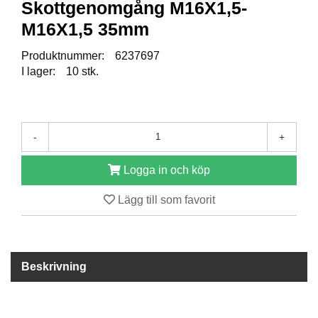
Skottgenomgång M16X1,5-
M16X1,5 35mm
R
E
Produktnummer:
6237697
S
I lager:
10 stk.
E
R
V
D
E
-
+
L
A
R
Logga in och köp
Lägg till som favorit
T
I
L
L
Beskrivning
B
E
H
Ö