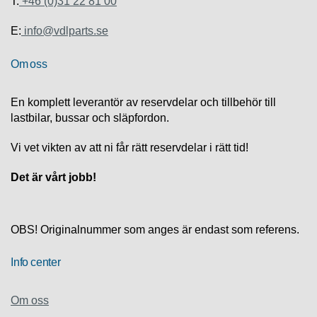
T:
+46 (0)31 22 81 00
S
K
S
E:
info@vdlparts.se
U
P
Om oss
P
O
R
En komplett leverantör av reservdelar och tillbehör till
T
lastbilar, bussar och släpfordon.
D
Vi vet vikten av att ni får rätt reservdelar i rätt tid!
I
A
Det är vårt jobb!
G
N
O
S
OBS! Originalnummer som anges är endast som referens.
T
I
Info center
K
Om oss
K
A