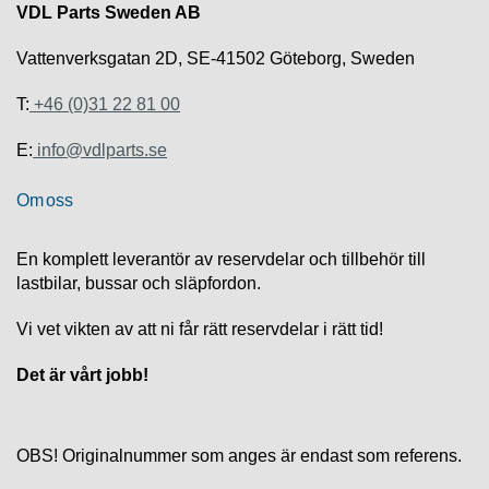
S
VDL Parts Sweden AB
K
S
Vattenverksgatan 2D, SE-41502 Göteborg, Sweden
U
P
T:
+46 (0)31 22 81 00
P
O
R
E:
info@vdlparts.se
T
Om oss
D
I
En komplett leverantör av reservdelar och tillbehör till
A
lastbilar, bussar och släpfordon.
G
N
O
Vi vet vikten av att ni får rätt reservdelar i rätt tid!
S
T
Det är vårt jobb!
I
K
OBS! Originalnummer som anges är endast som referens.
K
A