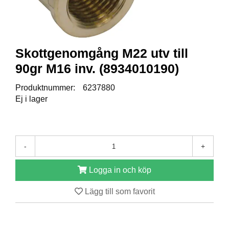
R
E
S
Skottgenomgång M22 utv till
E
R
90gr M16 inv. (8934010190)
V
D
Produktnummer:
6237880
E
Ej i lager
L
A
R
-
+
T
I
Logga in och köp
L
L
Lägg till som favorit
B
E
H
Ö