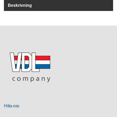
R
Beskrivning
U
T
F
Ö
R
S
Ä
L
J
N
I
N
G
T
E
K
Hitta oss
N
I