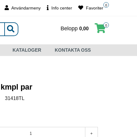
0
Användarmeny
Info center
Favoriter
0
Belopp
0,00
KATALOGER
KONTAKTA OSS
 kmpl par
:
31418TL
+