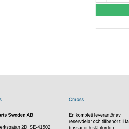
s
Om oss
rts Sweden AB
En komplett leverantör av
reservdelar och tillbehör till la
verksgatan 2D, SE-41502
bussar och släpfordon.