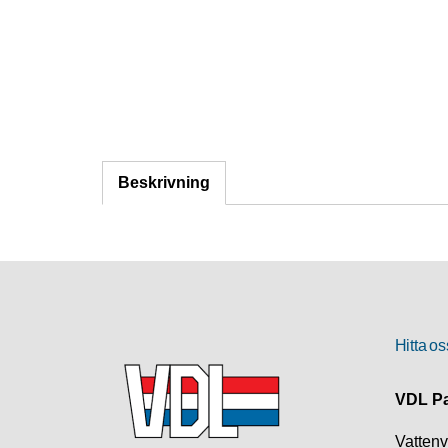
Beskrivning
Hitta os
VDL Pa
Vatten