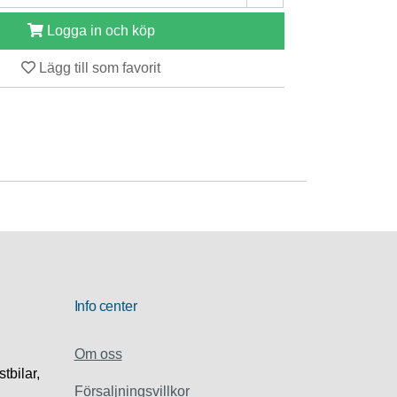
Logga in och köp
Lägg till som favorit
Info center
Om oss
stbilar,
Försaljningsvillkor