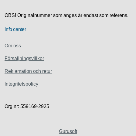
S
K
S
OBS! Originalnummer som anges är endast som referens.
U
P
Info center
P
O
R
Om oss
T
Försaljningsvillkor
D
I
Reklamation och retur
A
G
Integritetspolicy
N
O
S
T
Org.nr: 559169-2925
I
K
K
Gurusoft
A