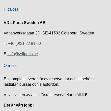
R
Hitta oss
U
VDL Parts Sweden AB
T
F
Vattenverksgatan 2D, SE-41502 Göteborg, Sweden
Ö
R
S
T:
+46 (0)31 22 81 00
Ä
L
E:
info@vdlparts.se
J
N
Om oss
I
N
G
En komplett leverantör av reservdelar och tillbehör till
lastbilar, bussar och släpfordon.
T
E
Vi vet vikten av att ni får rätt reservdelar i rätt tid!
K
N
Det är vårt jobb!
I