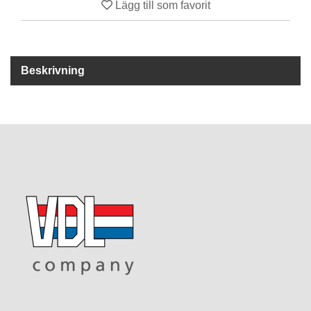
Lägg till som favorit
R
E
S
Beskrivning
E
R
V
D
E
L
A
R
T
I
L
L
B
E
H
Ö