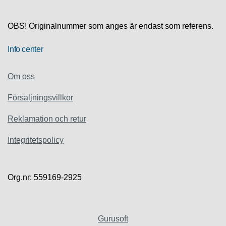
S
K
S
OBS! Originalnummer som anges är endast som referens.
U
P
Info center
P
O
R
Om oss
T
Försaljningsvillkor
D
I
Reklamation och retur
A
G
Integritetspolicy
N
O
S
T
Org.nr: 559169-2925
I
K
K
Gurusoft
A