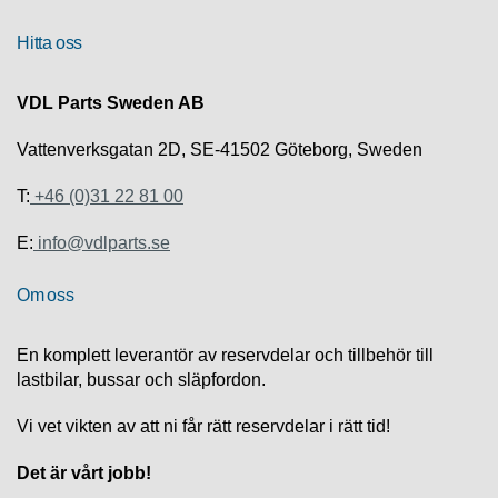
R
Hitta oss
U
VDL Parts Sweden AB
T
F
Vattenverksgatan 2D, SE-41502 Göteborg, Sweden
Ö
R
S
T:
+46 (0)31 22 81 00
Ä
L
E:
info@vdlparts.se
J
N
Om oss
I
N
G
En komplett leverantör av reservdelar och tillbehör till
lastbilar, bussar och släpfordon.
T
E
Vi vet vikten av att ni får rätt reservdelar i rätt tid!
K
N
Det är vårt jobb!
I