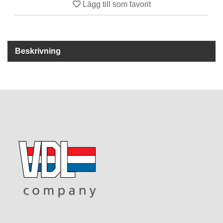
Lägg till som favorit
R
E
S
Beskrivning
E
R
V
D
E
L
A
R
T
I
L
L
B
E
H
Ö