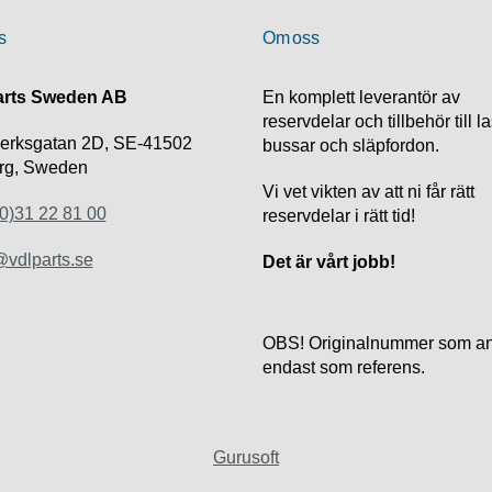
s
Om oss
rts Sweden AB
En komplett leverantör av
reservdelar och tillbehör till la
verksgatan 2D, SE-41502
bussar och släpfordon.
rg, Sweden
Vi vet vikten av att ni får rätt
0)31 22 81 00
reservdelar i rätt tid!
vdlparts.se
Det är vårt jobb!
OBS! Originalnummer som an
endast som referens.
Gurusoft