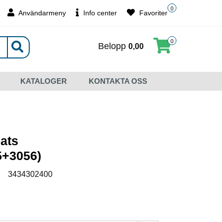
0
Användarmeny
Info center
Favoriter
0
Belopp
0,00
KATALOGER
KONTAKTA OSS
ats
5+3056)
:
3434302400