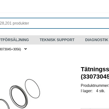
UTFÖRSÄLJNING
TEKNISK SUPPORT
DIAGNOSTIK
33073045+3056)
Tätningss
(3307304
Produktnummer
I lager:
4 stk.