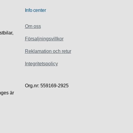
Info center
Om oss
stbilar,
Försaljningsvillkor
Reklamation och retur
Integritetspolicy
Org.nr: 559169-2925
ges är