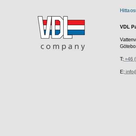
Hitta os
VDL Pa
Vatten
Götebo
T:
+46 (
E:
info@