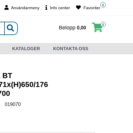
0
Användarmeny
Info center
Favoriter
0
Belopp
0,00
KATALOGER
KONTAKTA OSS
a BT
71x(H)650/176
700
:
019070