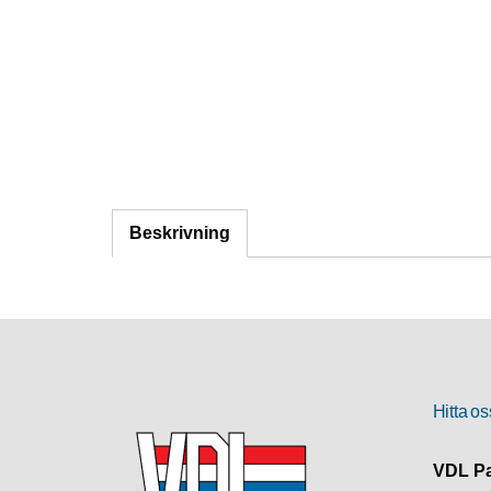
Beskrivning
Hitta os
VDL Pa