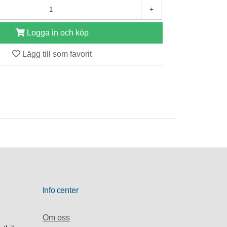
+
Logga in och köp
Lägg till som favorit
Info center
Om oss