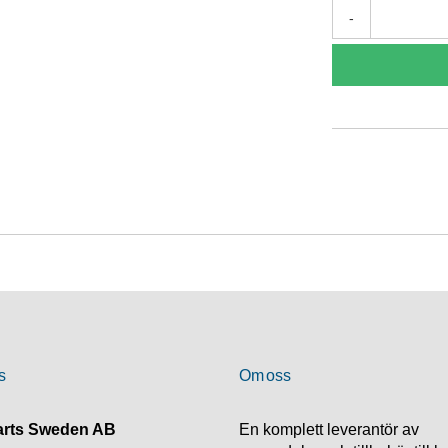
-
s
Om oss
rts Sweden AB
En komplett leverantör av