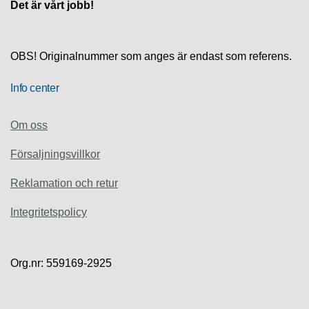
S
Det är vårt jobb!
K
S
U
P
OBS! Originalnummer som anges är endast som referens.
P
O
Info center
R
T
Om oss
D
Försaljningsvillkor
I
A
G
Reklamation och retur
N
O
Integritetspolicy
S
T
I
K
Org.nr: 559169-2925
K
A