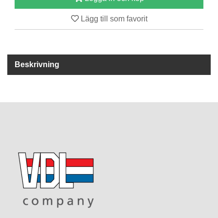
Lägg till som favorit
R
E
S
E
R
Beskrivning
V
D
E
L
A
R
T
I
L
L
B
E
H
Ö