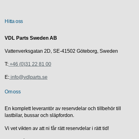
R
Hitta oss
U
T
F
VDL Parts Sweden AB
Ö
R
Vattenverksgatan 2D, SE-41502 Göteborg, Sweden
S
Ä
T:
+46 (0)31 22 81 00
L
J
E:
info@vdlparts.se
N
I
N
Om oss
G
En komplett leverantör av reservdelar och tillbehör till
T
lastbilar, bussar och släpfordon.
E
K
Vi vet vikten av att ni får rätt reservdelar i rätt tid!
N
I