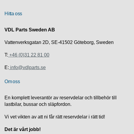
R
Hitta oss
U
T
VDL Parts Sweden AB
F
Ö
Vattenverksgatan 2D, SE-41502 Göteborg, Sweden
R
S
T:
+46 (0)31 22 81 00
Ä
L
E:
info@vdlparts.se
J
N
I
Om oss
N
G
En komplett leverantör av reservdelar och tillbehör till
lastbilar, bussar och släpfordon.
T
E
Vi vet vikten av att ni får rätt reservdelar i rätt tid!
K
N
Det är vårt jobb!
I