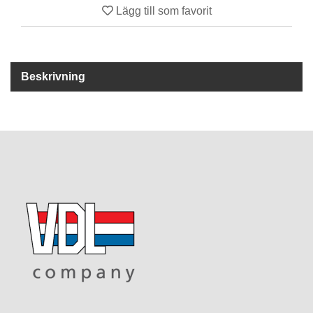
Lägg till som favorit
R
E
S
E
Beskrivning
R
V
D
E
L
A
R
T
I
L
L
B
E
H
Ö