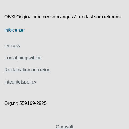
S
K
S
OBS! Originalnummer som anges är endast som referens.
U
P
P
Info center
O
R
T
Om oss
Försaljningsvillkor
D
I
Reklamation och retur
A
G
N
Integritetspolicy
O
S
T
I
Org.nr: 559169-2925
K
K
Gurusoft
A